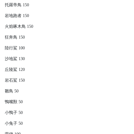
托羅帝鳥 150
岩地跑者 150
火焰啄木鳥 150
狂奔鳥 150
陸行鯊 100
沙地鯊 130
丘陵鯊 120
岩石鯊 150
雛鳥 50
鴨嘴獸 50
小鴨子 50
小兔子 50