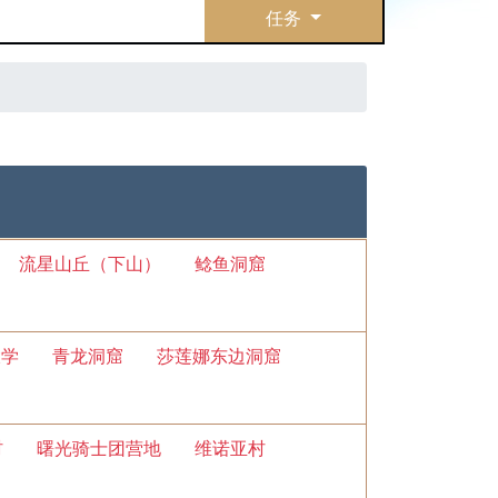
任务
流星山丘（下山）
鲶鱼洞窟
大学
青龙洞窟
莎莲娜东边洞窟
村
曙光骑士团营地
维诺亚村