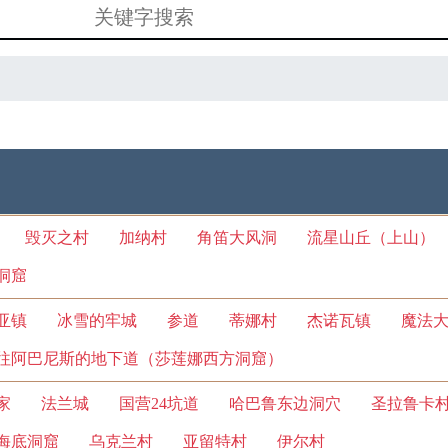
毁灭之村
加纳村
角笛大风洞
流星山丘（上山）
洞窟
亚镇
冰雪的牢城
参道
蒂娜村
杰诺瓦镇
魔法
往阿巴尼斯的地下道（莎莲娜西方洞窟）
家
法兰城
国营24坑道
哈巴鲁东边洞穴
圣拉鲁卡
海底洞窟
乌克兰村
亚留特村
伊尔村