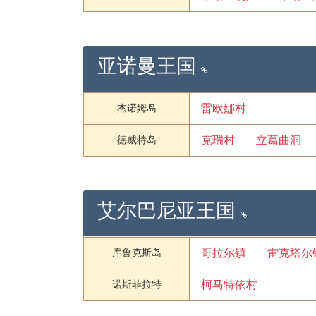
亚诺曼王国
雷欧娜村
杰诺姆岛
克瑞村
立葛曲洞
德威特岛
艾尔巴尼亚王国
哥拉尔镇
雷克塔尔
库鲁克斯岛
柯马特依村
诺斯菲拉特