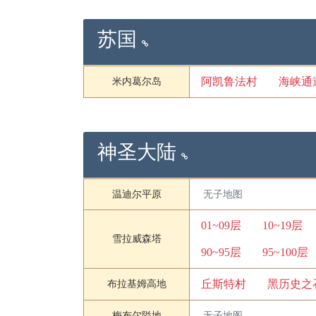
苏国
阿凯鲁法村
海峡通
米内葛尔岛
神圣大陆
温迪尔平原
无子地图
01~09层
10~19层
雪拉威森塔
90~95层
95~100层
丘斯特村
黑历史之
布拉基姆高地
梅布尔隘地
无子地图