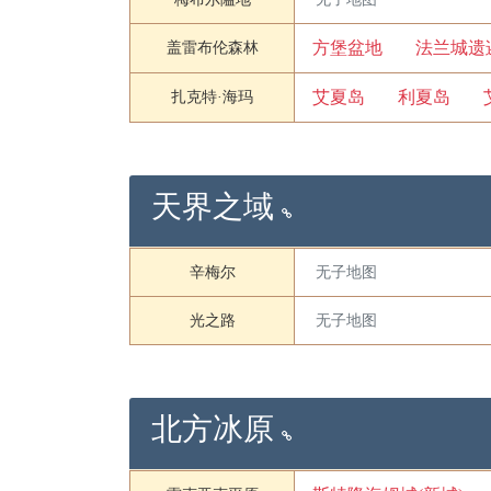
方堡盆地
法兰城遗
盖雷布伦森林
艾夏岛
利夏岛
扎克特·海玛
天界之域
辛梅尔
无子地图
光之路
无子地图
北方冰原