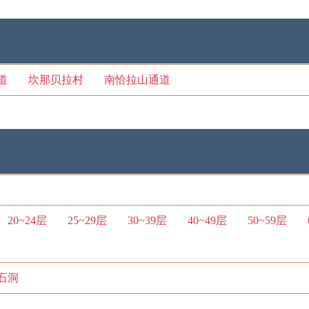
道
坎那贝拉村
南恰拉山通道
20~24层
25~29层
30~39层
40~49层
50~59层
石洞