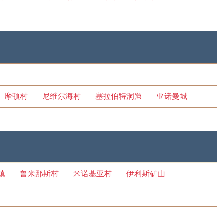
摩顿村
尼维尔海村
塞拉伯特洞窟
亚诺曼城
镇
鲁米那斯村
米诺基亚村
伊利斯矿山