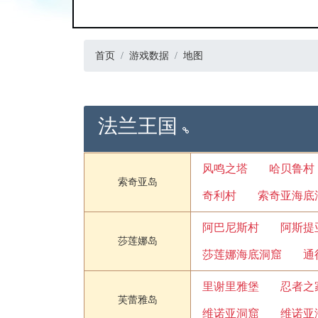
首页
游戏数据
地图
法兰王国
风鸣之塔
哈贝鲁村
索奇亚岛
奇利村
索奇亚海底
阿巴尼斯村
阿斯提
莎莲娜岛
莎莲娜海底洞窟
通
里谢里雅堡
忍者之
芙蕾雅岛
维诺亚洞窟
维诺亚