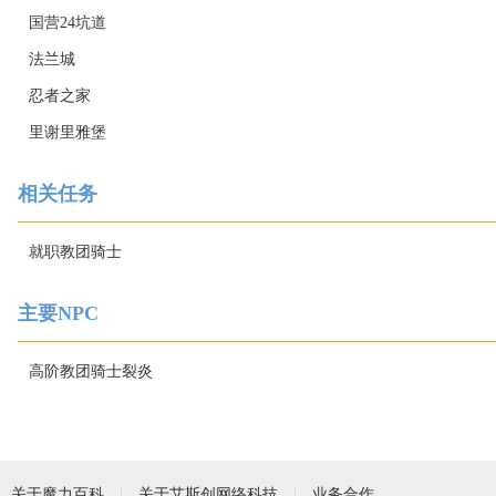
国营24坑道
法兰城
忍者之家
里谢里雅堡
相关任务
就职教团骑士
主要NPC
高阶教团骑士裂炎
关于魔力百科
关于艾斯创网络科技
业务合作