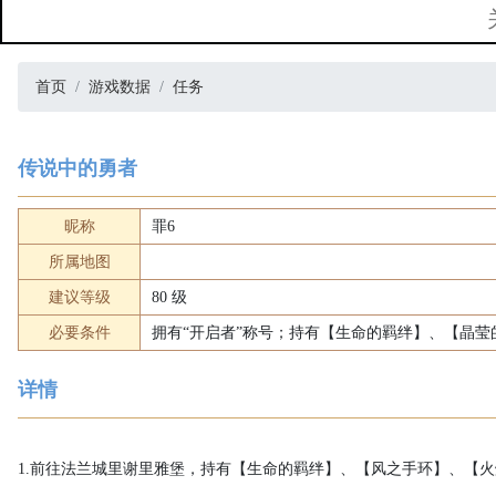
首页
游戏数据
任务
传说中的勇者
昵称
罪6
所属地图
建议等级
80 级
必要条件
拥有“开启者”称号；持有【生命的羁绊】、【晶
详情
1.
前往法兰城里谢里雅堡，持有【生命的羁绊】、【风之手环】、【火