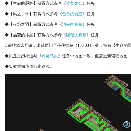
◆【生命的羁绊】获得方式参考《
贪婪之心
》任务
◆【风之手环】获得方式参考《
色欲的诱惑
》任务
◆【火焰之羽】获得方式参考《
消失的古都
》任务
◆【晶莹的冰晶】获得方式参考《
隐藏的真相
》任务
2.
前往杰诺瓦镇，出镇西门至莎莲娜岛（
150.334
）处，持有【生命的
◆贝兹雷姆小道与《
邪灵鸟人
》任务中地图一致，但需重新读取地图
◆贝兹雷姆小道行走路线：