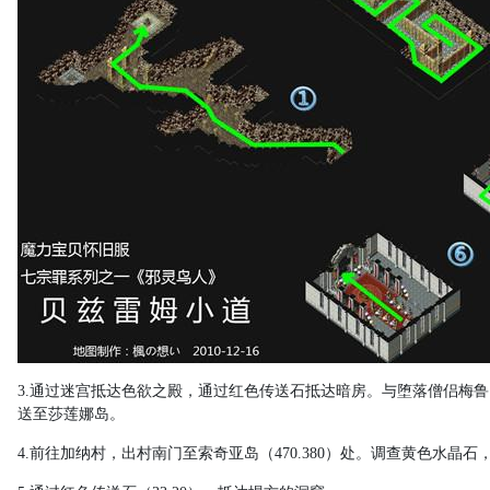
3.
通过迷宫抵达色欲之殿，通过红色传送石抵达暗房。与堕落僧侣梅鲁
送至莎莲娜岛。
4.
前往加纳村，出村南门至索奇亚岛（
470.380
）处。调查黄色水晶石