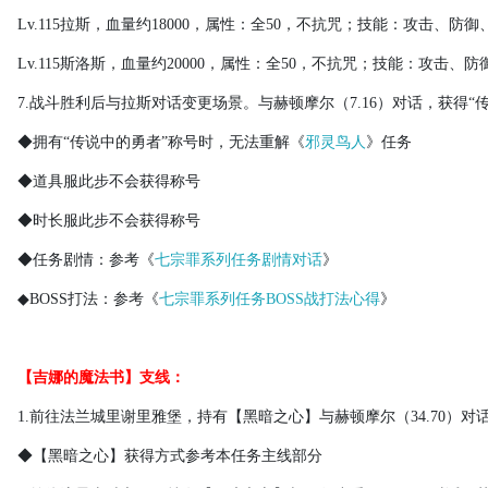
Lv.115
拉斯，血量约
18000
，属性：全
50
，不抗咒；技能：攻击、防御
Lv.115
斯洛斯，血量约
20000
，属性：全
50
，不抗咒；技能：攻击、防
7.
战斗胜利后与拉斯对话变更场景。与赫顿摩尔（
7.16
）对话，获得“
◆拥有“传说中的勇者”称号时，无法重解《
邪灵鸟人
》任务
◆道具服此步不会获得称号
◆时长服此步不会获得称号
◆任务剧情：参考《
七宗罪系列任务剧情对话
》
◆
BOSS
打法：参考《
七宗罪系列任务BOSS战打法心得
》
【吉娜的魔法书】支线：
1.
前往法兰城里谢里雅堡，持有【黑暗之心】与赫顿摩尔（
34.70
）对
◆【黑暗之心】获得方式参考本任务主线部分