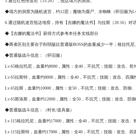
5.
通过红色传送石（
33.20
），抵达塌方的洞窟。
◆塌方的洞窟为随机迷宫，约
12
层；魔物为腐尸、水蜘蛛（怀旧服为
L
6.
通过随机迷宫抵达地窖，持有【吉娜的魔法书】与拉斯（
20.16
）对
◆【吉娜的魔法书】获得方式参考本任务支线部分
◆两者区别主要在于削弱版比普通版
BOSS
的血量减少一半；格拉托尼
◆普通版战斗信息：（怀旧服）
Lv.65
格拉托尼，血量约
8000
，属性：全
40
，不抗咒；技能：攻击、乾
Lv.65
拉斯特，血量约
8000
，属性：全
40
，不抗咒；技能：攻击、四属
Lv.65
拉斯，血量约
10000
，属性：全
50
，不抗咒；技能：攻击、防御、
Lv.65
斯洛斯，血量约
12000
，属性：全
50
，不抗咒；技能：攻击、防御
◆普通版战斗信息：（时长
/
道具服）
Lv.115
格拉托尼，血量约
17000
，属性：全
40
，不抗咒；技能：攻击、
Lv.115
拉斯特，血量约
17000
，属性：全
40
，不抗咒；技能：攻击、四